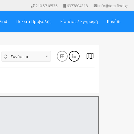
210 5718536
6977804318
info@totalfind.gr
Find
Πακέτα Προβολής
Είσοδος / Εγγραφή
Καλάθι
Συνάφεια