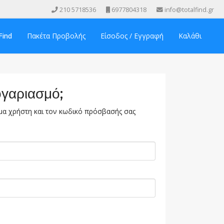
210 5718536
6977804318
info@totalfind.gr
Find
Πακέτα Προβολής
Είσοδος / Εγγραφή
Καλάθι
ογαριασμό;
α χρήστη και τον κωδικό πρόσβασής σας