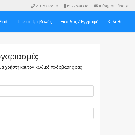
210 5718536
6977804318
info@totalfind.gr
Find
Πακέτα Προβολής
Είσοδος / Εγγραφή
Καλάθι
ογαριασμό;
α χρήστη και τον κωδικό πρόσβασής σας