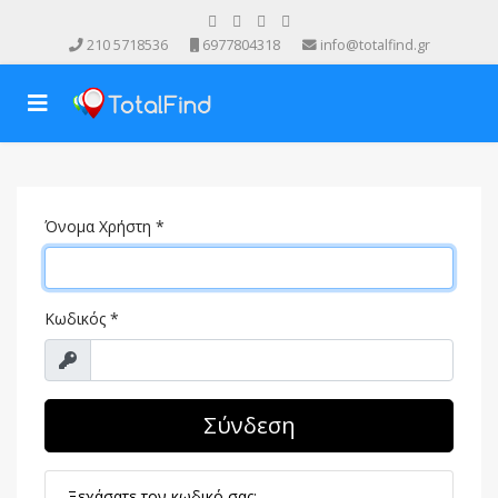
210 5718536
6977804318
info@totalfind.gr
Όνομα Χρήστη
*
Κωδικός
*
Προβολή
Σύνδεση
Ξεχάσατε τον κωδικό σας;