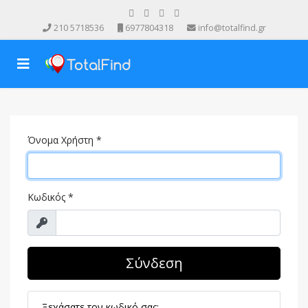
210 5718536
6977804318
info@totalfind.gr
Όνομα Χρήστη
*
Κωδικός
*
Προβολή
Σύνδεση
Ξεχάσατε τον κωδικό σας;