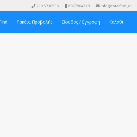
210 5718536
6977804318
info@totalfind.gr
Find
Πακέτα Προβολής
Είσοδος / Εγγραφή
Καλάθι