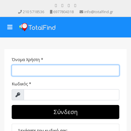
210 5718536
6977804318
info@totalfind.gr
Όνομα Χρήστη
*
Κωδικός
*
Προβολή
Σύνδεση
Ξεχάσατε τον κωδικό σας;