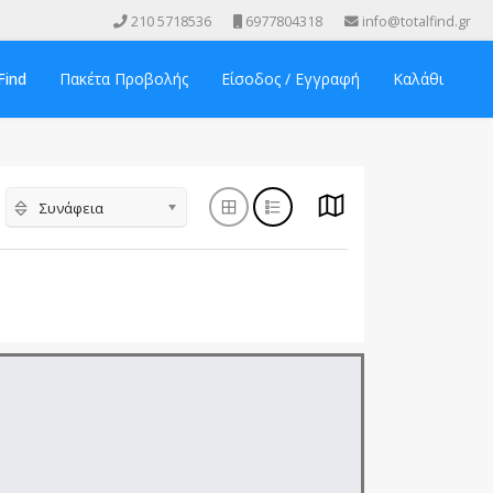
210 5718536
6977804318
info@totalfind.gr
Find
Πακέτα Προβολής
Είσοδος / Εγγραφή
Καλάθι
Συνάφεια