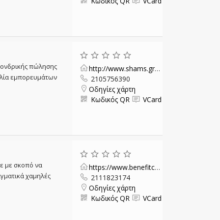
Κωδικός QR
VCard
 χονδρικής πώλησης
http://www.shams.gr/index.php
κιλία εμπορευμάτων
2105756390
Οδηγίες χάρτη
Κωδικός QR
VCard
κε με σκοπό να
https://www.benefitcosmetics.com/gr/el
αγματικά χαμηλές
2111823174
Οδηγίες χάρτη
Κωδικός QR
VCard