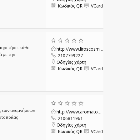
Κωδικός QR
VCard
υπηρετήσει κάθε
http://www.liroscosmetics.gr/
ά με την
2107799227
Οδηγίες χάρτη
Κωδικός QR
VCard
, των αναμνήσεων
http://www.aromatopolis.gr/
ατοποιίας
2106811961
Οδηγίες χάρτη
Κωδικός QR
VCard