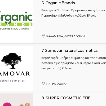
6.
Organic Brands
Βιολογικά Προϊόντα Ομορφιάς / Αντιγήρανση 
Περιποίηση Μαλλιών / Αιθέρια Έλαια.
ΚΑΛΑΜΑΡΙΑ, ΘΕΣΣΑΛΟΝΙΚΗ
7.
Samovar natural cosmetics
Κεραλοιφές, κρέμες σώματος και προσώπου
σαπούνια με αρώματα και αιθέρια έλαια, λά
και για μασάζ. Όλα τα…
ΠΑΤΡΑ, ΑΧΑΪΑΣ
8.
SUPER COSMETIC ΕΠΕ