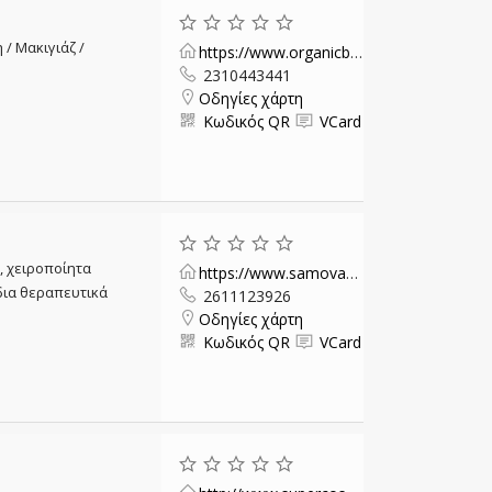
/ Μακιγιάζ /
https://www.organicbrands.gr/
2310443441
Οδηγίες χάρτη
Κωδικός QR
VCard
, χειροποίητα
https://www.samovar.gr/
δια θεραπευτικά
2611123926
Οδηγίες χάρτη
Κωδικός QR
VCard