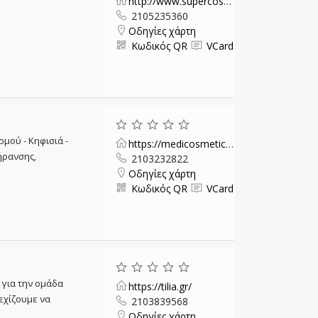
http://www.supercosmetik.gr/
2105235360
Οδηγίες χάρτη
Κωδικός QR
VCard
ρμού - Κηφισιά -
https://medicosmetic.gr/
ήρανσης,
2103232822
Οδηγίες χάρτη
Κωδικός QR
VCard
 για την ομάδα
https://tilia.gr/
εχίζουμε να
2103839568
Οδηγίες χάρτη