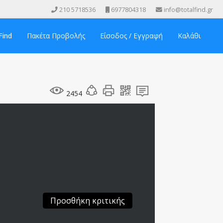
210 5718536
6977804318
info@totalfind.gr
Find
Πακέτα Προβολής
Είσοδος / Εγγραφή
Καλάθι
2454
Προσθήκη κριτικής