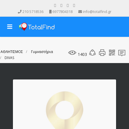
210 5718536
6977804318
info@totalfind.gr
ΑΘΛΗΤΙΣΜΟΣ
Γυμναστήρια
1403
DIVAS