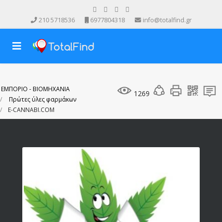
210 5718536
6977804318
info@totalfind.gr
ΕΜΠΟΡΙΟ - ΒΙΟΜΗΧΑΝΙΑ
1269
Πρώτες ύλες φαρμάκων
E-CANNABI.COM