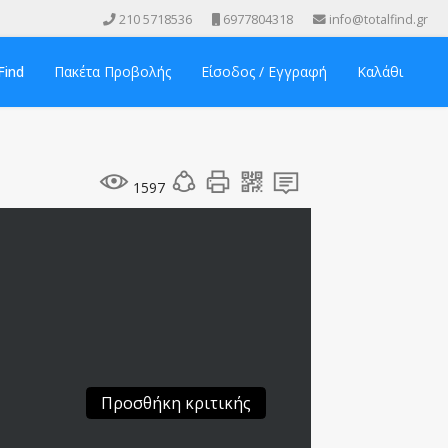
210 5718536
6977804318
info@totalfind.gr
Find
Πακέτα Προβολής
Είσοδος / Εγγραφή
Καλάθι
1597
Προσθήκη κριτικής